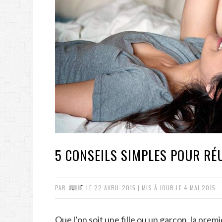
5 CONSEILS SIMPLES POUR RÉU
PAR
JULIE
LE
22 AVRIL 2015
| MIS À JOUR LE
4 MAI 2015
Que l’on soit une fille ou un garçon, la pre