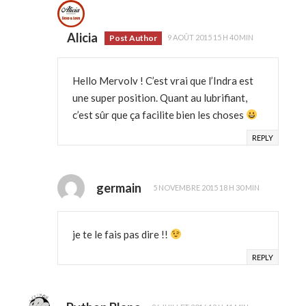
Alicia
Post Author
9 AOÛT 2015 15 H 40 MIN
Hello Mervolv ! C’est vrai que l’Indra est
une super position. Quant au lubrifiant,
c’est sûr que ça facilite bien les choses
REPLY
germain
5 NOVEMBRE 2015 18 H 30 MIN
je te le fais pas dire !!
REPLY