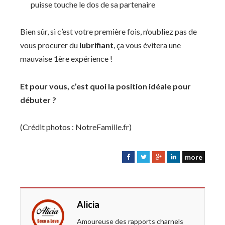
puisse touche le dos de sa partenaire
Bien sûr, si c’est votre première fois, n’oubliez pas de
vous procurer du
lubrifiant
, ça vous évitera une
mauvaise 1ère expérience !
Et pour vous, c’est quoi la position idéale pour
débuter ?
(Crédit photos : NotreFamille.fr)
more
F
T
G
L
a
w
o
i
c
i
o
n
e
t
g
k
Alicia
b
t
l
e
o
e
e
d
Amoureuse des rapports charnels