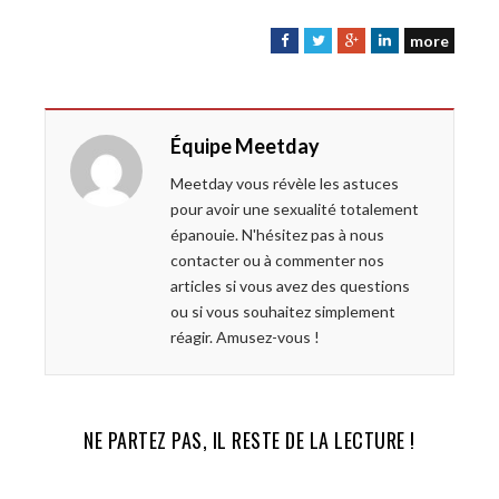
more
F
T
G
L
a
w
o
i
c
i
o
n
e
t
g
k
Équipe Meetday
b
t
l
e
o
e
e
d
Meetday vous révèle les astuces
o
r
+
I
pour avoir une sexualité totalement
k
n
épanouie. N'hésitez pas à nous
contacter ou à commenter nos
articles si vous avez des questions
ou si vous souhaitez simplement
réagir. Amusez-vous !
NE PARTEZ PAS, IL RESTE DE LA LECTURE !