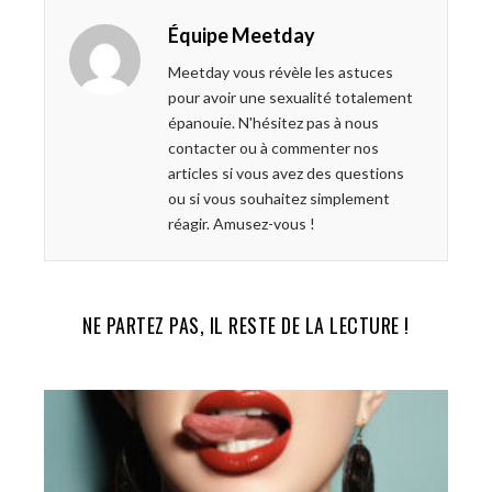
e
t
g
k
Équipe Meetday
b
t
l
e
o
e
e
d
Meetday vous révèle les astuces
o
r
+
I
pour avoir une sexualité totalement
k
n
épanouie. N'hésitez pas à nous
contacter ou à commenter nos
articles si vous avez des questions
ou si vous souhaitez simplement
réagir. Amusez-vous !
NE PARTEZ PAS, IL RESTE DE LA LECTURE !