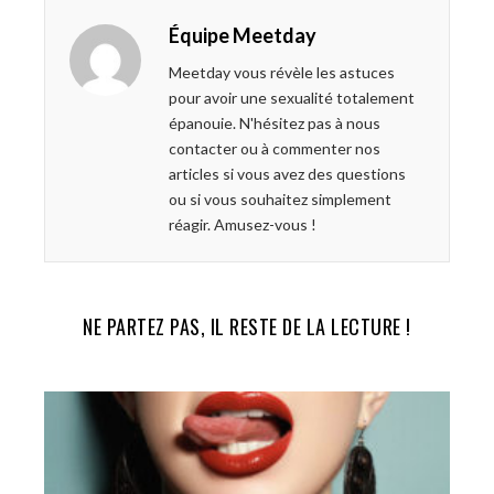
e
t
g
k
Équipe Meetday
b
t
l
e
o
e
e
d
Meetday vous révèle les astuces
o
r
+
I
pour avoir une sexualité totalement
k
n
épanouie. N'hésitez pas à nous
contacter ou à commenter nos
articles si vous avez des questions
ou si vous souhaitez simplement
réagir. Amusez-vous !
NE PARTEZ PAS, IL RESTE DE LA LECTURE !