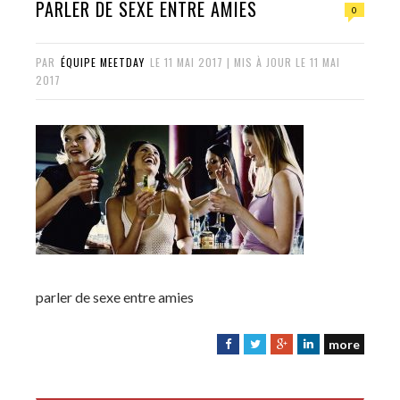
PARLER DE SEXE ENTRE AMIES
0
PAR
ÉQUIPE MEETDAY
LE
11 MAI 2017
| MIS À JOUR LE
11 MAI
2017
parler de sexe entre amies
more
F
T
G
L
a
w
o
i
c
i
o
n