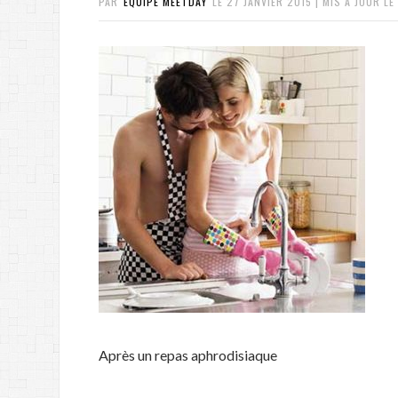
PAR
ÉQUIPE MEETDAY
LE
27 JANVIER 2015
| MIS À JOUR LE
Après un repas aphrodisiaque