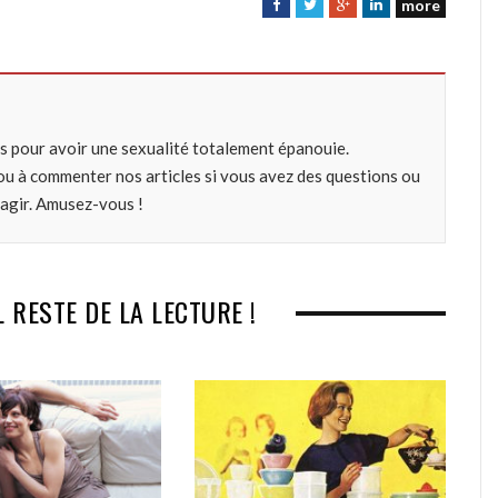
more
F
T
G
L
a
w
o
i
c
i
o
n
e
t
g
k
b
t
l
e
o
e
e
d
s pour avoir une sexualité totalement épanouie.
o
r
+
I
ou à commenter nos articles si vous avez des questions ou
k
n
éagir. Amusez-vous !
L RESTE DE LA LECTURE !