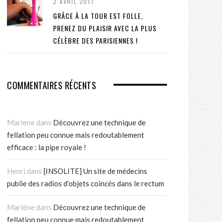
2 AVRIL 2017
GRÂCE À LA TOUR EST FOLLE,
PRENEZ DU PLAISIR AVEC LA PLUS
CÉLÈBRE DES PARISIENNES !
COMMENTAIRES RÉCENTS
Marlene
dans
Découvrez une technique de
fellation peu connue mais redoutablement
efficace : la pipe royale !
Henri
dans
[INSOLITE] Un site de médecins
publie des radios d’objets coincés dans le rectum
Marléne
dans
Découvrez une technique de
fellation peu connue mais redoutablement