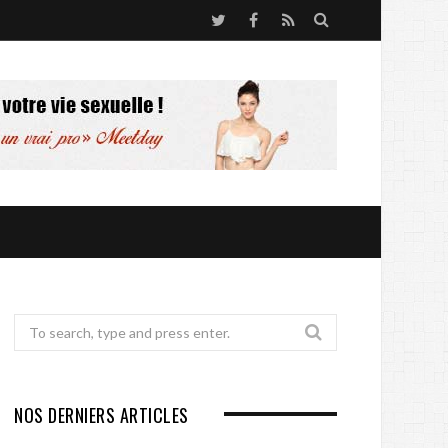
S
T
F
R
e
w
a
S
a
i
c
S
r
t
e
c
t
b
h
e
o
r
o
k
Search
for:
NOS DERNIERS ARTICLES