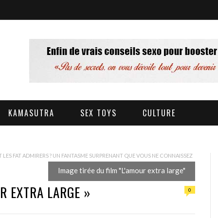
KAMASUTRA
SEX TOYS
CULTURE
T LES FAT ADMIRERS ? UN FANTASME SURPRENANT QUE VOUS NE CONNAISSEZ
Image tirée du film "L'amour extra large"
UR EXTRA LARGE »
0