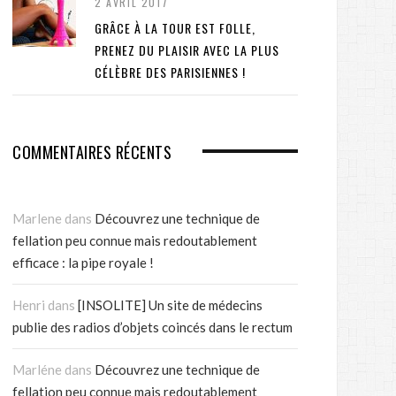
2 AVRIL 2017
GRÂCE À LA TOUR EST FOLLE,
PRENEZ DU PLAISIR AVEC LA PLUS
CÉLÈBRE DES PARISIENNES !
COMMENTAIRES RÉCENTS
Marlene
dans
Découvrez une technique de
fellation peu connue mais redoutablement
efficace : la pipe royale !
Henri
dans
[INSOLITE] Un site de médecins
publie des radios d’objets coincés dans le rectum
Marléne
dans
Découvrez une technique de
fellation peu connue mais redoutablement