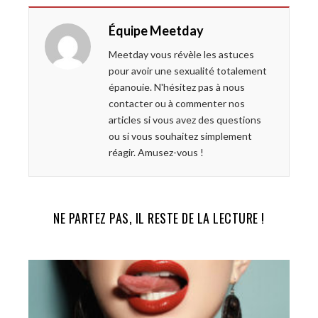
e
t
g
k
Équipe Meetday
b
t
l
e
o
e
e
d
Meetday vous révèle les astuces
o
r
+
I
pour avoir une sexualité totalement
k
n
épanouie. N'hésitez pas à nous
contacter ou à commenter nos
articles si vous avez des questions
ou si vous souhaitez simplement
réagir. Amusez-vous !
NE PARTEZ PAS, IL RESTE DE LA LECTURE !