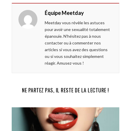
e
t
g
k
Équipe Meetday
b
t
l
e
o
e
e
d
Meetday vous révèle les astuces
o
r
+
I
pour avoir une sexualité totalement
k
n
épanouie. N'hésitez pas à nous
contacter ou à commenter nos
articles si vous avez des questions
ou si vous souhaitez simplement
réagir. Amusez-vous !
NE PARTEZ PAS, IL RESTE DE LA LECTURE !