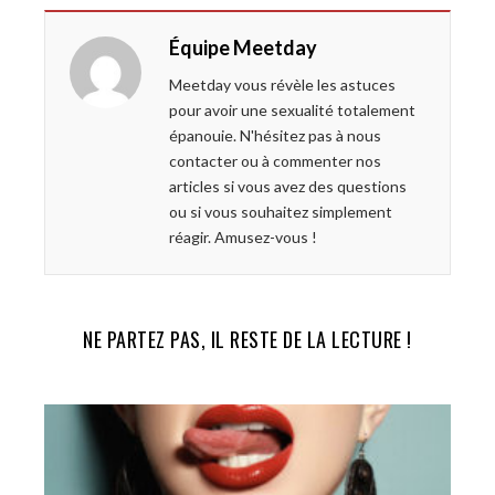
e
t
g
k
Équipe Meetday
b
t
l
e
o
e
e
d
Meetday vous révèle les astuces
o
r
+
I
pour avoir une sexualité totalement
k
n
épanouie. N'hésitez pas à nous
contacter ou à commenter nos
articles si vous avez des questions
ou si vous souhaitez simplement
réagir. Amusez-vous !
NE PARTEZ PAS, IL RESTE DE LA LECTURE !