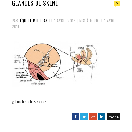
GLANDES DE SKENE
0
PAR
ÉQUIPE MEETDAY
LE
1 AVRIL 2015
| MIS À JOUR LE
1 AVRIL
2015
glandes de skene
more
F
T
G
L
a
w
o
i
c
i
o
n