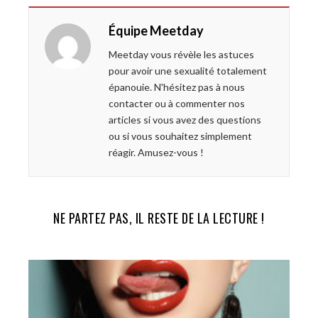
e
t
g
k
Équipe Meetday
b
t
l
e
o
e
e
d
Meetday vous révèle les astuces
o
r
+
I
pour avoir une sexualité totalement
k
n
épanouie. N'hésitez pas à nous
contacter ou à commenter nos
articles si vous avez des questions
ou si vous souhaitez simplement
réagir. Amusez-vous !
NE PARTEZ PAS, IL RESTE DE LA LECTURE !