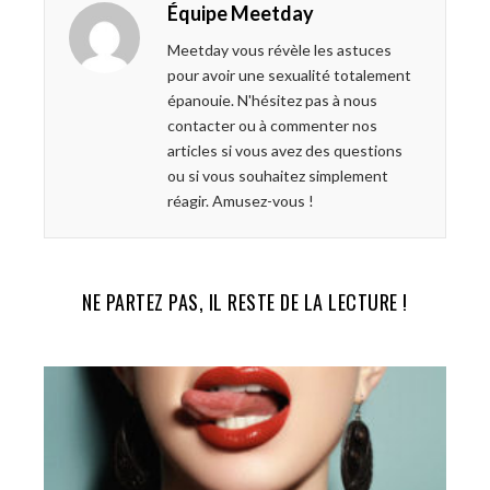
Équipe Meetday
b
t
l
e
o
e
e
d
Meetday vous révèle les astuces
o
r
+
I
pour avoir une sexualité totalement
k
n
épanouie. N'hésitez pas à nous
contacter ou à commenter nos
articles si vous avez des questions
ou si vous souhaitez simplement
réagir. Amusez-vous !
NE PARTEZ PAS, IL RESTE DE LA LECTURE !