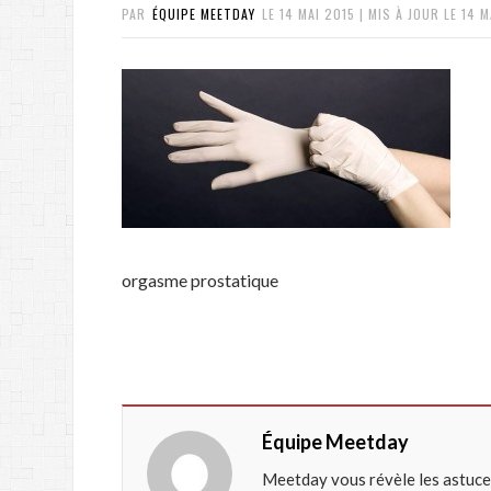
PAR
ÉQUIPE MEETDAY
LE
14 MAI 2015
| MIS À JOUR LE
14 M
orgasme prostatique
Équipe Meetday
Meetday vous révèle les astuce