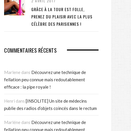
2 AVRIL 2017
GRÂCE À LA TOUR EST FOLLE,
PRENEZ DU PLAISIR AVEC LA PLUS
CÉLÈBRE DES PARISIENNES !
COMMENTAIRES RÉCENTS
Marlene
dans
Découvrez une technique de
fellation peu connue mais redoutablement
efficace : la pipe royale !
Henri
dans
[INSOLITE] Un site de médecins
publie des radios d’objets coincés dans le rectum
Marléne
dans
Découvrez une technique de
fellation peu connue mais redoutablement