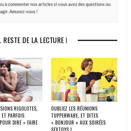
ou à commenter nos articles si vous avez des questions ou
k
n
éagir. Amusez-vous !
L RESTE DE LA LECTURE !
SIONS RIGOLOTES,
OUBLIEZ LES RÉUNIONS
 ET PARFOIS
TUPPERWARE, ET DITES
POUR DIRE « FAIRE
« BONJOUR » AUX SOIRÉES
SEXTOYS !