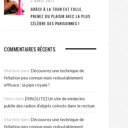
2 AVRIL 2017
GRÂCE À LA TOUR EST FOLLE,
PRENEZ DU PLAISIR AVEC LA PLUS
CÉLÈBRE DES PARISIENNES !
COMMENTAIRES RÉCENTS
Marlene
dans
Découvrez une technique de
fellation peu connue mais redoutablement
efficace : la pipe royale !
Henri
dans
[INSOLITE] Un site de médecins
publie des radios d’objets coincés dans le rectum
Marléne
dans
Découvrez une technique de
fellation peu connue mais redoutablement