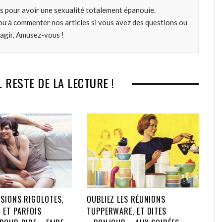
o
e
e
d
s pour avoir une sexualité totalement épanouie.
o
r
+
I
ou à commenter nos articles si vous avez des questions ou
k
n
éagir. Amusez-vous !
L RESTE DE LA LECTURE !
SIONS RIGOLOTES,
OUBLIEZ LES RÉUNIONS
 ET PARFOIS
TUPPERWARE, ET DITES