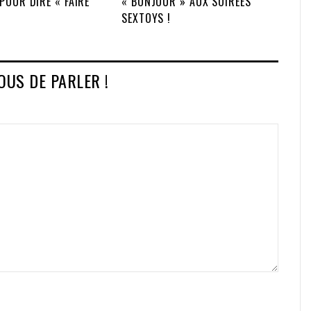
POUR DIRE « FAIRE
« BONJOUR » AUX SOIRÉES
SEXTOYS !
VOUS DE PARLER !