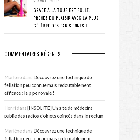
2 AVRIL 2017
GRÂCE À LA TOUR EST FOLLE,
PRENEZ DU PLAISIR AVEC LA PLUS
CÉLÈBRE DES PARISIENNES !
COMMENTAIRES RÉCENTS
Marlene
dans
Découvrez une technique de
fellation peu connue mais redoutablement
efficace : la pipe royale !
Henri
dans
[INSOLITE] Un site de médecins
publie des radios d’objets coincés dans le rectum
Marléne
dans
Découvrez une technique de
fellation peu connue mais redoutablement