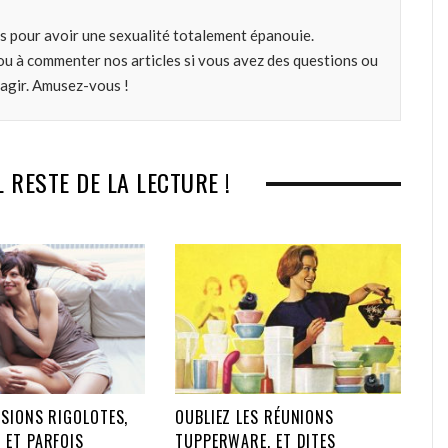
o
e
e
d
s pour avoir une sexualité totalement épanouie.
o
r
+
I
ou à commenter nos articles si vous avez des questions ou
k
n
éagir. Amusez-vous !
L RESTE DE LA LECTURE !
SIONS RIGOLOTES,
OUBLIEZ LES RÉUNIONS
 ET PARFOIS
TUPPERWARE, ET DITES