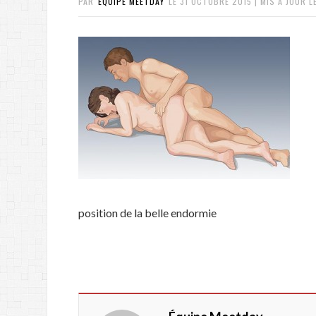
PAR
ÉQUIPE MEETDAY
LE
31 OCTOBRE 2015
| MIS À JOUR L
position de la belle endormie